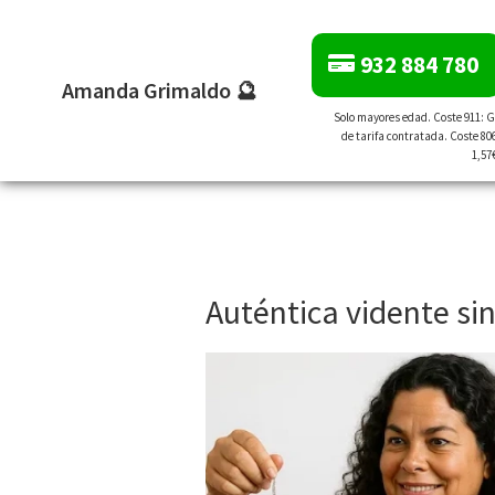
932 884 780
Amanda Grimaldo 🔮
Solo mayores edad. Coste 911: Gr
de tarifa contratada. Coste 806:
1,57€
Auténtica vidente si