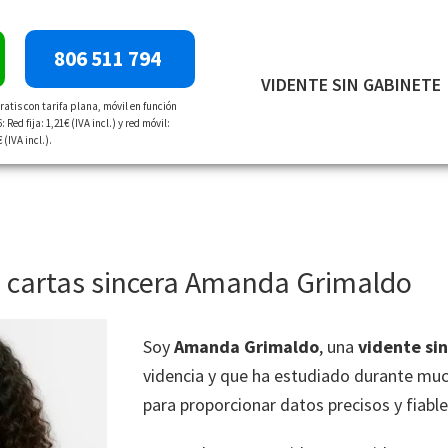
806 511 794
VIDENTE SIN GABINETE
atis con tarifa plana, móvil en función
 Red fija: 1,21€ (IVA incl.) y red móvil:
 (IVA incl.).
n cartas sincera Amanda Grimaldo
Soy
Amanda Grimaldo
, una
vidente sin
videncia y que ha estudiado durante muc
para proporcionar datos precisos y fiabl