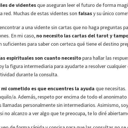
iles de videntes
que aseguran leer el futuro de forma magis
 la red. Muchas de estas videntes son
falsas
y su único comet
o encontrar a una vidente sin cartas que no haga preguntas 
ones. En mi caso,
no necesito las cartas del tarot y tamp
 suficientes para saber con certeza qué tiene el destino pre
ías espirituales son cuanto necesito
para hallar las respu
soy la figura intermediaria para ayudarte a resolver cualquier
itividad durante la consulta.
 y mi cometido es que encuentres la ayuda
que necesitas. 
nquilo/a. Además, respeto por encima de todo el anonimato y
as llamadas personalmente sin intermediarios. Asimismo, soy
 si no alcanzo a ver algo que te preocupa, te lo diré abierta
 veo de forma rápida y concisa para que las consultas no se 