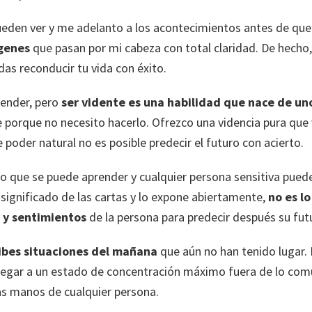
pueden ver y me adelanto a los acontecimientos antes de qu
ágenes
que pasan por mi cabeza con total claridad. De hecho,
as reconducir tu vida con éxito.
render, pero
ser vidente es una habilidad que nace de u
porque no necesito hacerlo. Ofrezco una videncia pura que vi
e poder natural no es posible predecir el futuro con acierto.
lgo que se puede aprender y cualquier persona sensitiva pue
 significado de las cartas y lo expone abiertamente,
no es l
 y sentimientos
de la persona para predecir después su fu
ribes situaciones del mañana
que aún no han tenido lugar. E
llegar a un estado de concentración máximo fuera de lo com
las manos de cualquier persona.